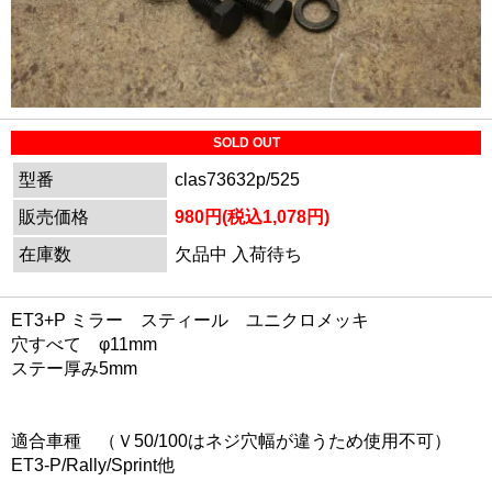
SOLD OUT
型番
clas73632p/525
販売価格
980円(税込1,078円)
在庫数
欠品中 入荷待ち
ET3+P ミラー スティール ユニクロメッキ
穴すべて φ11mm
ステー厚み5mm
適合車種 （Ｖ50/100はネジ穴幅が違うため使用不可）
ET3-P/Rally/Sprint他