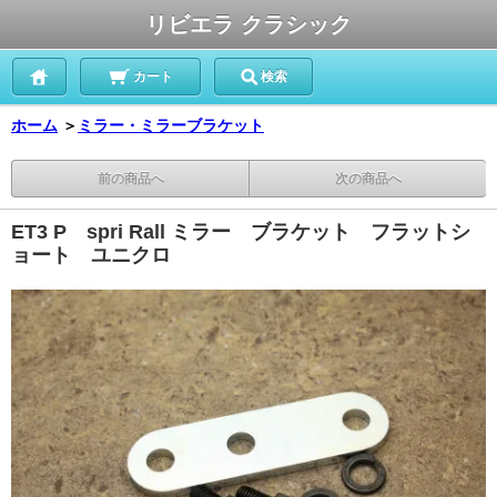
リビエラ クラシック
カート
検索
ホーム
＞
ミラー・ミラーブラケット
前の商品へ
次の商品へ
ET3 P spri Rall ミラー ブラケット フラットシ
ョート ユニクロ