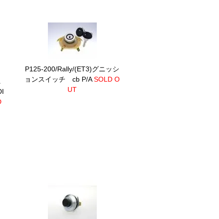
P125-200/Rally/(ET3)グニッシ
ョンスイッチ cb P/A
SOLD O
ニ
UT
I
D