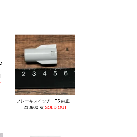
M
0
別
D
ブレーキスイッチ T5 純正
218600 灰
SOLD OUT