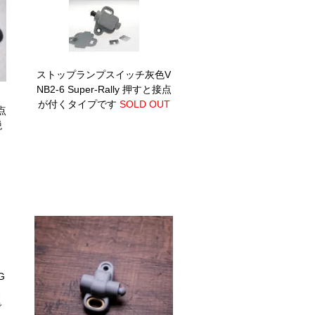
ストップランプスイッチ灰色V
NB2-6 Super-Rally
押すと接点
色
が付くタイプです
SOLD OUT
点
税
G
製
で