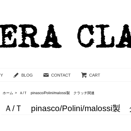
RY
BLOG
CONTACT
CART
ホーム
>
Ａ/Ｔ pinasco/Polini/malossi製 クラッチ関連
Ａ/Ｔ pinasco/Polini/malos