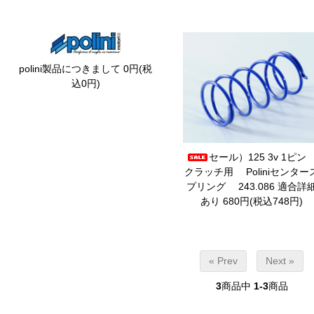
polini製品につきまして
0円(税
込0円)
セール）125 3v 1ピ
クラッチ用 Poliniセンター
プリング 243.086
適合詳
あり 680円(税込748円)
« Prev
Next »
3
商品中
1-3
商品