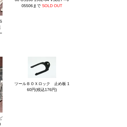
05506まで
SOLD OUT
S
板
ー
ツールＢＯＸロック 止め板
1
60円(税込176円)
ビ
0