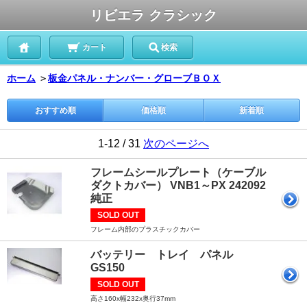
リビエラ クラシック
カート
検索
ホーム
＞
板金パネル・ナンバー・グローブＢＯＸ
おすすめ順
価格順
新着順
1-12 / 31
次のページへ
フレームシールプレート（ケーブル
ダクトカバー） VNB1～PX 242092
純正
SOLD OUT
フレーム内部のプラスチックカバー
バッテリー トレイ パネル
GS150
SOLD OUT
高さ160x幅232x奥行37mm