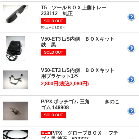
T5 ツールＢＯＸ上側トレー
233112 純正
SOLD OUT
PXユーロ3装着可
V50-ET3 L/S内側 ＢＯＸキット
鉄 黒
SOLD OUT
V50-ET3 L/S内側 ＢＯＸキット
用ブラケット1本
2,800円(税込3,080円)
P/PX ポッチゴム 三角 きのこ
ゴム 149908
SOLD OUT
P/PX グローブＢＯＸ フチ
ゴム黒 純正 623327